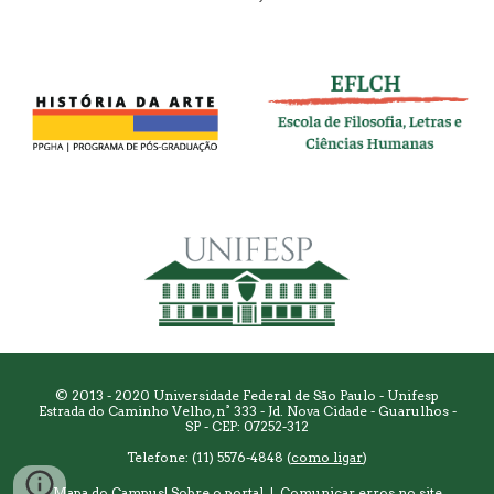
© 2013 - 2020 Universidade Federal de São Paulo - Unifesp
Estrada do Caminho Velho, n° 333 - Jd. Nova Cidade - Guarulhos -
SP - CEP: 07252-312
Telefone: (11) 5576-4848 (
como ligar
)
Mapa do Campus
|
Sobre o portal
|
Comunicar erros no site