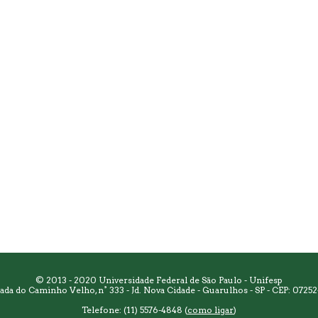
© 2013 - 2020 Universidade Federal de São Paulo - Unifesp
rada do Caminho Velho, n° 333 - Jd. Nova Cidade - Guarulhos - SP - CEP: 07252
Telefone: (11) 5576-4848 (
como ligar
)