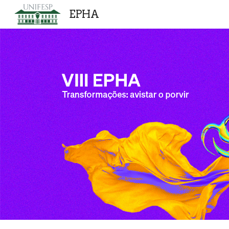
EPHA
Sk